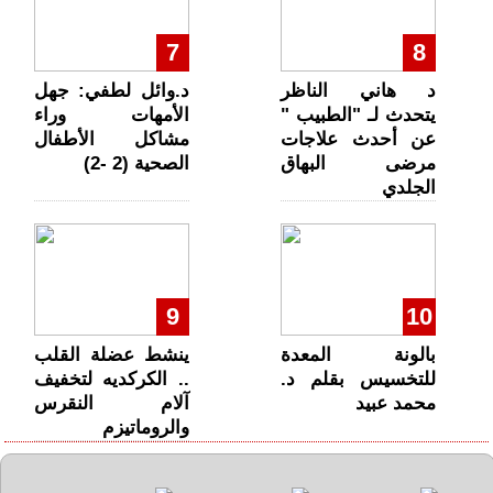
7
8
د هاني الناظر
د.وائل لطفي: جهل
يتحدث لـ "الطبيب "
الأمهات وراء
عن أحدث علاجات
مشاكل الأطفال
مرضى البهاق
الصحية (2 -2)
الجلدي
9
10
بالونة المعدة
ينشط عضلة القلب
للتخسيس بقلم د.
.. الكركديه لتخفيف
محمد عبيد
آلام النقرس
والروماتيزم