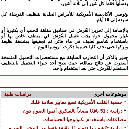
بغسلها فقط كل شهر إلى ثلاثة أشهر.
وتوصي الأكاديمية الأمريكية للأمراض الجلدية بتنظيف الفرشاة كل
سبعة إلى 10 أيام.
بالإضافة إلى تخزين الفُرَش في صناديق مغلقة لتجنب أي بكتيريا أو
غبار محمول جوا، يجب غسل الفُرَش في منظف خاص بها أو
باستخدام شامبو لطيف في ماء فاتر، ثم تجفيفها بمنشفة نظيفة
وتركها حتى تجف كليا حسبما ذكرت "روسيا اليوم".
جدير بالذكر أن التجارب السابقة مع مستحضرات التجميل المتسخة
أسفرت عن نتائج مماثلة، حيث نصح أحد خبراء التجميل بالتنظيف
المنتظم للفُرَش، حتى بعد استخدام واحد.
موضوعات أخرى
دراسات طبية
*
جمعية القلب الأمريكية تضع معايير سلامة قلبك
*
دراسة : 51 يافعًا مصاباً بالسكري أتموا الصوم دون
مضاعفات باستخدام تكنولوجيا الحساسات
*
دراسة تكشف ما تفعله 11 دقيقة فقط من المشي السريع