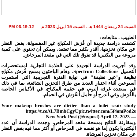
السبت 24 رمضان 1444 هـ - السبت 15 ابريل 2023 م 06:19:12 PM
الطبيب - متابعات:
كشفت دراسة جديدة أن فُرَش المكياج غير المغسولة، بغض النظر
عن مكان تخزينها، أقذر بكثير مما تعتقد، ويمكن أن تحتوي على كمية
مروعة من البكتيريا قد تفوق تلك التي في مقعد المرحاض.
وقد أجريت الدراسة الجديدة على العلامة التجارية لمستحضرات
التجميل Spectrum Collections، وقام الباحثون بمسح فُرَش مكياج
نظيفة و"غير نظيفة" في نهاية الفترة التجريبية التي استمرت
أسبوعين أثناء اختبار العديد من طرق التخزين الشائعة، بما في ذلك
في منضدة غرفة النوم، في حقيبة المكياج، في الأكياس الخاصة
بالفُرَش وفي الدرج أو حامل الفُرَش في الحمام.
Your makeup brushes are dirtier than a toilet seat: study
https://t.co/sL7BmbCgyUpic.twitter.com/5f4omPod2s
— New York Post (@nypost) April 12, 2023
وبمقارنة النتائج بمسحة مقعد المرحاض، وجدت الدراسة أن عدد
البكتيريا يكون إما هو نفسه في المرحاض أو أكثر مما فيه بغض النظر
عن مكان تخزين الفرشاة.