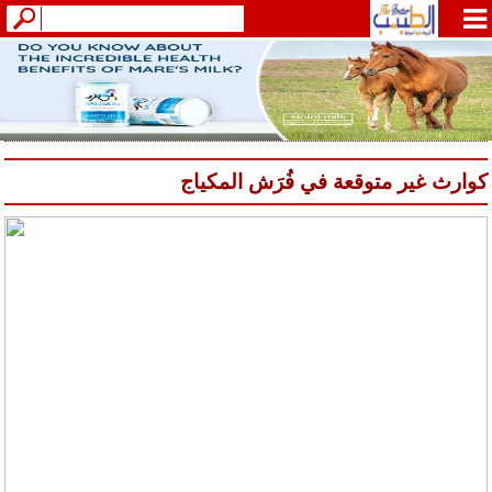
كوارث غير متوقعة في فُرَش المكياج