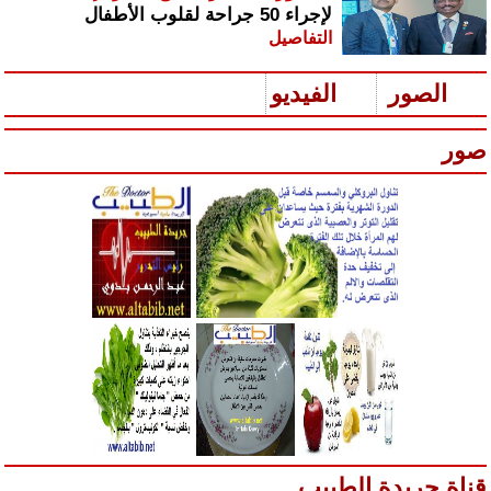
لإجراء 50 جراحة لقلوب الأطفال
التفاصيل
الصور
الفيديو
صور
س
رير
ية
رجير
قناة جريدة الطبيب