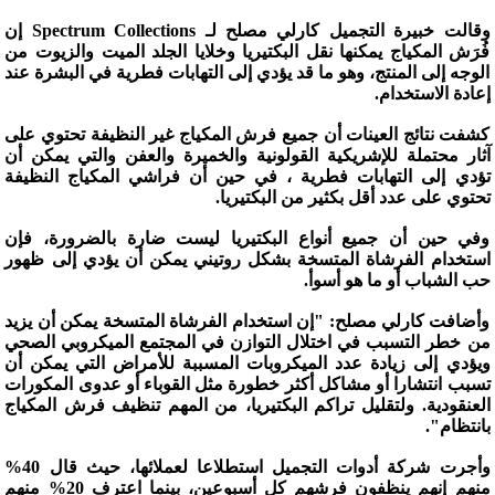
وقالت خبيرة التجميل كارلي مصلح لـ Spectrum Collections إن
فُرَش المكياج يمكنها نقل البكتيريا وخلايا الجلد الميت والزيوت من
الوجه إلى المنتج، وهو ما قد يؤدي إلى التهابات فطرية في البشرة عند
إعادة الاستخدام.
كشفت نتائج العينات أن جميع فرش المكياج غير النظيفة تحتوي على
آثار محتملة للإشريكية القولونية والخميرة والعفن والتي يمكن أن
تؤدي إلى التهابات فطرية ، في حين أن فراشي المكياج النظيفة
تحتوي على عدد أقل بكثير من البكتيريا.
وفي حين أن جميع أنواع البكتيريا ليست ضارة بالضرورة، فإن
استخدام الفرشاة المتسخة بشكل روتيني يمكن أن يؤدي إلى ظهور
حب الشباب أو ما هو أسوأ.
وأضافت كارلي مصلح: "إن استخدام الفرشاة المتسخة يمكن أن يزيد
من خطر التسبب في اختلال التوازن في المجتمع الميكروبي الصحي
ويؤدي إلى زيادة عدد الميكروبات المسببة للأمراض التي يمكن أن
تسبب انتشارا أو مشاكل أكثر خطورة مثل القوباء أو عدوى المكورات
العنقودية. ولتقليل تراكم البكتيريا، من المهم تنظيف فرش المكياج
بانتظام".
وأجرت شركة أدوات التجميل استطلاعا لعملائها، حيث قال 40%
منهم إنهم ينظفون فرشهم كل أسبوعين، بينما اعترف 20% منهم