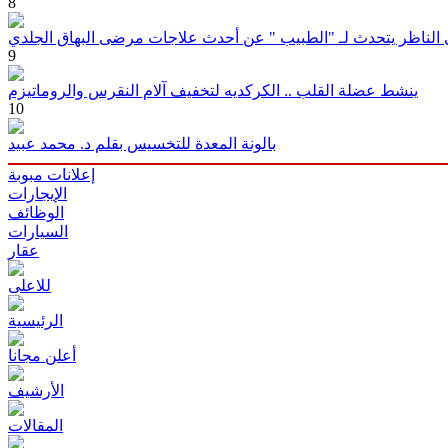
8
 الناظر يتحدث لـ "الطبيب " عن أحدث علاجات مرضى البهاق الجلدي
9
ينشط عضلة القلب .. الكركديه لتخفيف آلام النقرس والروماتيزم
10
بالونة المعدة للتخسيس بقلم د. محمد عبيد
إعلانات مبوبة
الإيجارات
الوظائف
السيارات
عقار
للاعلى
الرئيسية
أعلن مجانا
الأرشيف
المقالات