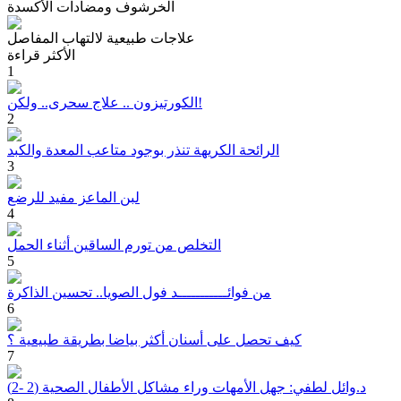
الخرشوف ومضادات الأكسدة
علاجات طبيعية لالتهاب المفاصل
الأكثر قراءة
1
الكورتيزون .. علاج سحرى.. ولكن!
2
الرائحة الكريهة تنذر بوجود متاعب المعدة والكبد
3
لبن الماعز مفيد للرضع
4
التخلص من تورم الساقين أثناء الحمل
5
من فوائـــــــــــد فول الصويا.. تحسين الذاكرة
6
كيف تحصل على أسنان أكثر بياضا بطريقة طبيعية ؟
7
د.وائل لطفي: جهل الأمهات وراء مشاكل الأطفال الصحية (2 -2)