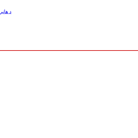
د هاني