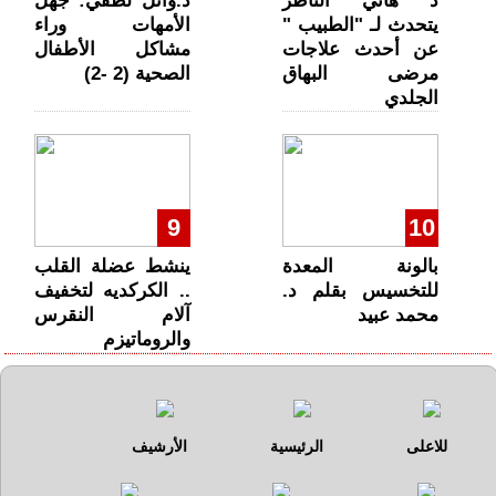
د هاني الناظر
د.وائل لطفي: جهل
يتحدث لـ "الطبيب "
الأمهات وراء
عن أحدث علاجات
مشاكل الأطفال
مرضى البهاق
الصحية (2 -2)
الجلدي
9
10
بالونة المعدة
ينشط عضلة القلب
للتخسيس بقلم د.
.. الكركديه لتخفيف
محمد عبيد
آلام النقرس
والروماتيزم
للاعلى
الرئيسية
الأرشيف