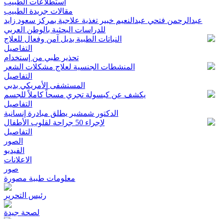
استطلاعات الطبيب
مقالات جريدة الطبيب
عبدالرحمن فتحي عبدالنعيم خبير تغذية علاجية بمركز سعود زايد
للدراسات البحثية بالوطن العربي
النباتات الطبية بديل آمن وفعال للعلاج
التفاصيل
تحذير طبي من إستخدام
المنشطات الجنسية لعلاج مشكلات الشعر
التفاصيل
المستشفى الأمريكي بدبي
يكشف عن كبسولة تجري مسحاً كاملاً للجسم
التفاصيل
الدكتور شمشير يطلق مبادرة إنسانية
لإجراء 50 جراحة لقلوب الأطفال
التفاصيل
الصور
الفيديو
الاعلانات
صور
معلومات طبية مصورة
رئيس التحرير
لصحة جيدة