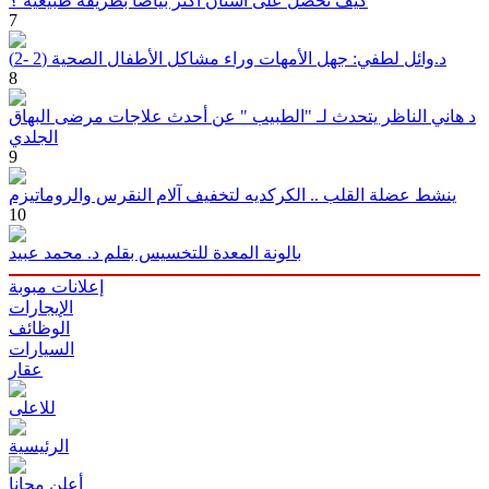
كيف تحصل على أسنان أكثر بياضا بطريقة طبيعية ؟
7
د.وائل لطفي: جهل الأمهات وراء مشاكل الأطفال الصحية (2 -2)
8
د هاني الناظر يتحدث لـ "الطبيب " عن أحدث علاجات مرضى البهاق
الجلدي
9
ينشط عضلة القلب .. الكركديه لتخفيف آلام النقرس والروماتيزم
10
بالونة المعدة للتخسيس بقلم د. محمد عبيد
إعلانات مبوبة
الإيجارات
الوظائف
السيارات
عقار
للاعلى
الرئيسية
أعلن مجانا