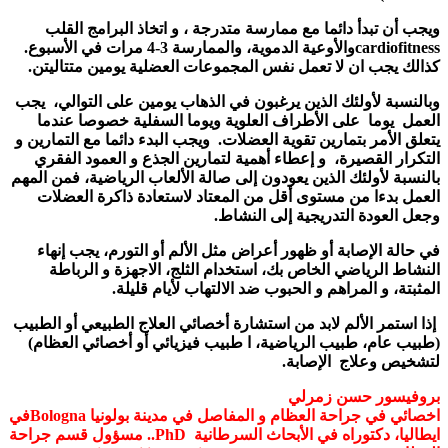
ويجب أن تبدأ دائما مع ممارسة متدرجة ، و اتخاذ البرامج القلب
cardiofitness
والأوعية الدموية، والممارسة 3-4 مرات في الأسبوع.
كذالك يجب ان لا تعمل نفس المجموعات العضلية يومين متتاليتن.
وبالنسبة لأولئك الذين يرغبون في الذهاب يومين على التوالي، يجب
العمل يوما على الأطراف العلوية ويوما السفلية خصوصا عندما
يتعلق الأمر بتمارين تقوية العضلات. ويجب البدء دائما مع التمارين و
التكرار القصيرة، و إعطاء أهمية لتمارين الجذع و العمود الفقري
بالنسبة لأولئك الذين يعودون إلى صالة الألعاب الرياضية، فمن المهم
العمل بدءا من مستوى أقل من المعتاد لاستعادة ذاكرة العضلات
وجعل العودة التدريجية إلى النشاط.
في حالة الإصابة أو ظهور أعراض مثل الألم أو التورم، يجب إنهاء
النشاط الرياضي الخاص بك، استخدام الثلج، الاجهزة و الرباطة
المثبتة، و المراهم و الحبوب ضد الالتهاب لأيام قليلة.
إذا استمر الألم لابد من استشارة أخصائي العلاج الطبيعي أو الطبيب
(طبيب عام، طبيب الرياضية، ا طبيب فيزيائي أو أخصائي العظام)
لتشخيص وعلاج الإصابة.
بروفيسور حسن زمرلي
اخصائي في جراحة العظام و المفاصل في مدينة بولونيا
Bologna
في
ايطاليا، دكتوراه في الأبحاث السرطانية
PhD
.. مسؤول قسم جراحة