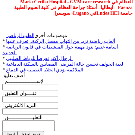
العظام في
Maria Cecilia Hospital - GVM care research
Faenza
– ايطاليا - أستاذ جراحة العظام في كلية العلوم الطبية
جامعة
Ludes HEI
في
Lugano
- سويسرا
موضوعات أخرى
الطب الرياضى
ألعاب رياضية تزيد من التهاب مفصل الركبة.. تعرف عليها
*
أسامة غنيم: بنود مهمة حول المنشطات في قانون الرياضة
*
الجديدة
الرجال أكثر تعرضاً للرباط الصليبي
*
لعبة الجولف تحسن حالة المرضى المصابين بالسكتة الدماغية
*
الملاكمة تؤذي الخلايا العصبية في الدماغ
*
أضف تعليق
: الإســـــــــــــــــــم
: عنــــوان التعليق
: البريد الالكترونى
: التعليــــــــــــــــق