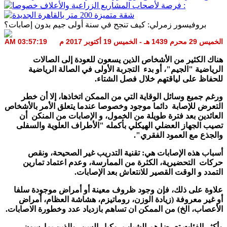
بروفيسور زمرلي: كيف تنجح في سنة أولى جيم بدون إصابات؟
الخميس 29 محرم 1439 هـ - الخميس 19 أكتوبر 2017 م 03:57:19 AM
هناك الكثير من الأشخاص الذين يسعون للعودة إلى الصالات
الرياضية "الجيم"، أو بدء التجربة الأولى في الصالة الرياضية
للحفاظ على لياقتهم خلال فصل الشتاء.
ورغم جميع وسائل الوقاية التي من الممكن اتخاذها، إلا أن خطر
التعرض للإصابة دائما موجود وخصوصا عندما يتعلق الأمر بالأشخاص
العائدين بعد فترة طويلة من الخمول، و الإصابات من المنكن أن
تصيب الجهاز العضلي الهيكلي بأكمله "الأطراف العلوية والسفلى
والجذع مع العمود الفقري".
أسباب هذه الإصابات هي: تقنية التدريب غير الصحيحة، ونقص
حركات التحضيرية، الكثرة من الممارسة، وعدم اعتماد تمارين
التمدد و الوقت القصير للانتعاش بعد الإصابات.
علاوة على ذلك، فإن وجود ظروف معينة أو أمراض موجودة سلفا
أو غير معروفة (زيادة الوزن، روماتيزم، هشاشة العظام، أمراض
الأعصاب، الخ) من الممكن ان تساهم بازدياد عدد وخطورة الاصابات.
وأكثر الفئات تعرضا هم الشباب، وكبار السن، والذين يمارسون