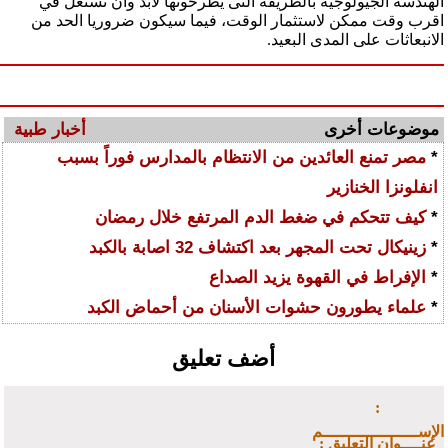
الهندسة الجيولوجية بالطريقة التى يطرحونها لابد وان تستغل في
اقرب وقت ممكن لاستثمار الوقت، فيما سيكون ضروريا الحد من
الانبعاثات على المدى البعيد.
موضوعات أخرى
أخبار طبية
*
مصر تمنع العائدين من الانتظام بالمدارس فوراً بسبب
انفلونزا الخنازير
*
كيف تتحكم في ضغط الدم المرتفع خلال رمضان
*
زينيكال تحت المجهر بعد اكتشاف 32 اصابة بالكبد
*
الإفراط في القهوة يزيد الصداع
*
علماء يطورون حشوات الأسنان من أحماض الكبد
أضف تعليق
:
الإســـــــــــــــــــم
: عنــــوان التعليق