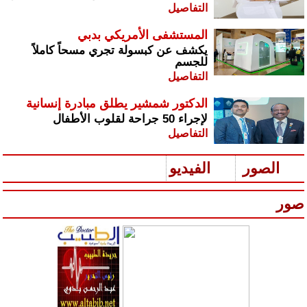
التفاصيل
المستشفى الأمريكي بدبي
يكشف عن كبسولة تجري مسحاً كاملاً
للجسم
التفاصيل
الدكتور شمشير يطلق مبادرة إنسانية
لإجراء 50 جراحة لقلوب الأطفال
التفاصيل
الصور
الفيديو
صور
س
رير