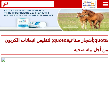
&quot;أشجار صناعية&quot; لتقليص انبعاثات الكربون
من أجل بيئة صحية