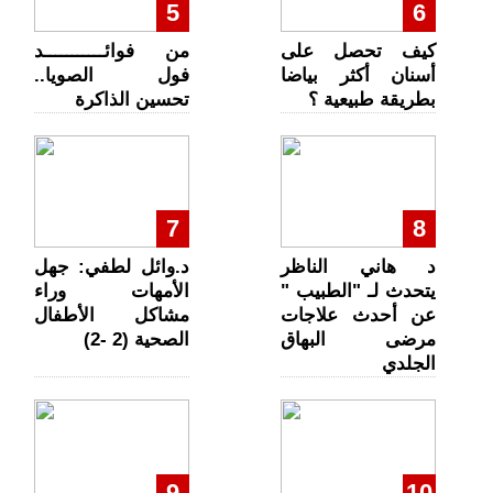
5
6
كيف تحصل على
من فوائـــــــــــد
أسنان أكثر بياضا
فول الصويا..
بطريقة طبيعية ؟
تحسين الذاكرة
7
8
د هاني الناظر
د.وائل لطفي: جهل
يتحدث لـ "الطبيب "
الأمهات وراء
عن أحدث علاجات
مشاكل الأطفال
مرضى البهاق
الصحية (2 -2)
الجلدي
9
10