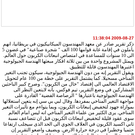
2009-08-27 11:38:04
ذكر تقرير صادر عن معهد المهندسون الميكانيكيون في بريطانيا، انهم
يأملون في إقامة غابة قوامها 100 الف " شجرة صناعية" في غضون 5
الى 10 سنوات للمساعدة في امتصاص انبعاثات الكربون حول العالم.
ويمثل المشروع واحدة من بين ثلاثة افكار مبعثها الهندسة الجيولوجية
اعتبرها المهندسون قابلة للتطبيق.
ويقول التقرير إنه من دون الهندسة الجيولوجية، سيكون تجنب التغير
المناخي مسحيلا. كما يشتمل التقرير على خطة من 100 عام لتحويل
الاقتصاد العالمي الى إقتصاد "خال من الكربون". وصرح كبير الباحثين
المشاركين في وضع التقرير، تيم فوكس، بأنه لايتعين النظر الى
الهندسة الجيولوجية باعتبارها " الرصاصة الفضية" القادرة على
مواجهة التغير المناخي بمفردها. وقال لبي بي سي إنه يتعين استغلالها
بموازاة جهود لتخفيض إنبعاثات الكربون، وبما يتواءم مع تأثيرات التغير
المناخي. يرى الكثير من علماء التغير المناخي انه ليس امام العالم
سوى عقود قليلة لتخفيض انبعاثاث الكربون قبل ان تتضاعف نسبة
ثاني اكسيد الكربون في الغلاف الجوي الى الحد الذى سيجلب ارتفاعا
حتميا وخطيرا في درجة حرارة الارض. ويضيف واضعو التقرير إن