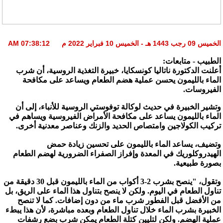
الخميس 09 رجب 1443 هـ - الخميس 10 فبراير 2022 م 07:38:12 AM
الطبيب - متابعات:
أعلنت الدكتورة ناتاليا كونسكايا، خبيرة التغذية الروسية، أن شرب
الماء بالليمون يحسن عملية هضم الطعام ويساعد على مكافحة
الفيروسات.
وتشير الخبيرة في حديث لوكالة توفوستي الروسية للأنباء، إلى أن
الماء بالليمون يساعد على مكافحة الأمراض الفيروسية ويساهم في
تركيب الكولاجين وامتصاص الحديد والزنك وعناصر معدنية أخرى.
وتضيف، يساعد الماء بالليمون على تحسين زيادة حمض
الهيدروكلوريك في المعدة وإفراز الصفراء الضرورية لهضم الطعام
بصورة طبيعية.
وتقول، "ينصح بشرب 2-3 أكواب من الماء بالليمون قبل 30 دقيقة من
تناول الطعام في اليوم. ولكن لا ينصح بتناول هذا الماء على الريق، بل
من الأفضل قبل الفطور شرب ماء من دون إضافات. كما لا تنصح
الخبيرة بشرب الماء خلال تناول الطعام وبعده مباشرة، لأن هذا يبطء
عملية الهضم. ولكن لتليين كتلة الطعام يمكن شرب بضع رشفات