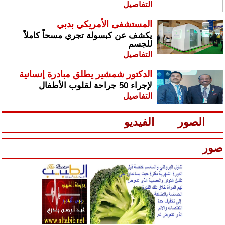
التفاصيل
المستشفى الأمريكي بدبي
يكشف عن كبسولة تجري مسحاً كاملاً
للجسم
التفاصيل
الدكتور شمشير يطلق مبادرة إنسانية
لإجراء 50 جراحة لقلوب الأطفال
التفاصيل
الصور
الفيديو
صور
س
رير