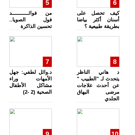
5
6
كيف تحصل على
من فوائـــــــــــد
أسنان أكثر بياضا
فول الصويا..
بطريقة طبيعية ؟
تحسين الذاكرة
7
8
د هاني الناظر
د.وائل لطفي: جهل
يتحدث لـ "الطبيب "
الأمهات وراء
عن أحدث علاجات
مشاكل الأطفال
مرضى البهاق
الصحية (2 -2)
الجلدي
9
10