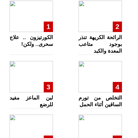
1
2
الرائحة الكريهة تنذر
الكورتيزون .. علاج
بوجود متاعب
سحرى.. ولكن!
المعدة والكبد
3
4
التخلص من تورم
لبن الماعز مفيد
الساقين أثناء الحمل
للرضع