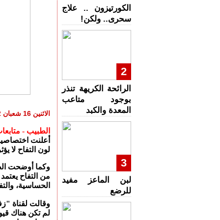
الكورتيزون .. علاج
سحرى.. ولكن!
2
الرائحة الكريهة تنذر
بوجود متاعب
المعدة والكبد
الاثنين 16 شعبان 1442 هـ - الاثنين 29 مارس 2021 م 02:05:00 PM
الطبيب - متابعا
أعلنت اختصاصية ا
لون التفاح لا يؤ
3
وكما أوضحت الطب
من التفاح يعتم
لبن الماعز مفيد
الحساسية، والت
للرضع
وقالت لقناة "زف
لم تكن هناك قيو