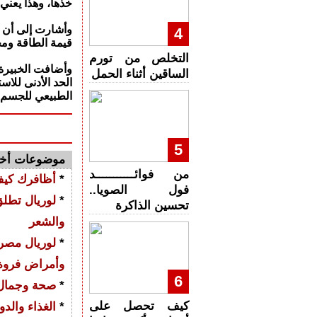
خذها، وهذا يعني
وأشارت إلى أن كل
4
قيمة الطاقة وم
التخلص من تورم
وأضافت الخبيرة 
الساقين أثناء الحمل
الطبيعي للجسم و
5
موضوعات أخ
من فوائـــــــــــد
*
أظافرك كي
فول الصويا..
*
لوريال تطلق
تحسين الذاكرة
والشعر
*
لوريال مصر 
وأمراض فروة
6
*
صحة وجمال..
كيف تحصل على
*
الغذاء والد