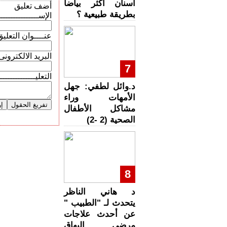
أسنان أكثر بياضا
أضف تعليق
بطريقة طبيعية ؟
: الإســـــــــــــــ
: عنــــوان التعلي
: البريد الالكترونى
7
: التعليـــــــــــــ
د.وائل لطفي: جهل
الأمهات وراء
مشاكل الأطفال
الصحية (2 -2)
8
د هاني الناظر
يتحدث لـ "الطبيب "
عن أحدث علاجات
مرضى البهاق