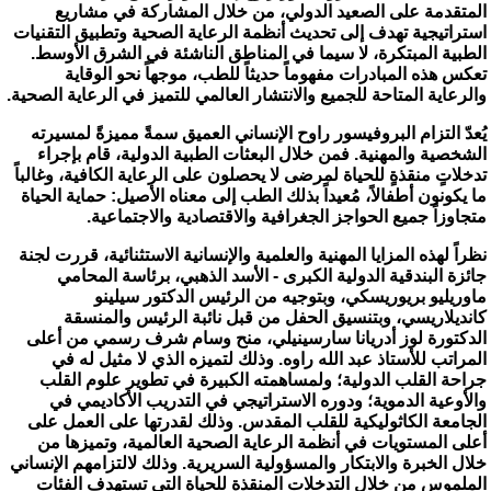
المتقدمة على الصعيد الدولي، من خلال المشاركة في مشاريع
استراتيجية تهدف إلى تحديث أنظمة الرعاية الصحية وتطبيق التقنيات
الطبية المبتكرة، لا سيما في المناطق الناشئة في الشرق الأوسط.
تعكس هذه المبادرات مفهوماً حديثاً للطب، موجهاً نحو الوقاية
والرعاية المتاحة للجميع والانتشار العالمي للتميز في الرعاية الصحية.
يُعدّ التزام البروفيسور راوح الإنساني العميق سمةً مميزةً لمسيرته
الشخصية والمهنية. فمن خلال البعثات الطبية الدولية، قام بإجراء
تدخلاتٍ منقذةٍ للحياة لمرضى لا يحصلون على الرعاية الكافية، وغالباً
ما يكونون أطفالاً، مُعيداً بذلك الطب إلى معناه الأصيل: حماية الحياة
متجاوزاً جميع الحواجز الجغرافية والاقتصادية والاجتماعية.
نظراً لهذه المزايا المهنية والعلمية والإنسانية الاستثنائية، قررت لجنة
جائزة البندقية الدولية الكبرى - الأسد الذهبي، برئاسة المحامي
ماوريليو بريوريسكي، وبتوجيه من الرئيس الدكتور سيلينو
كانديلاريسي، وبتنسيق الحفل من قبل نائبة الرئيس والمنسقة
الدكتورة لوز أدريانا سارسينيلي، منح وسام شرف رسمي من أعلى
المراتب للأستاذ عبد الله راوه. وذلك لتميزه الذي لا مثيل له في
جراحة القلب الدولية؛ ولمساهمته الكبيرة في تطوير علوم القلب
والأوعية الدموية؛ ودوره الاستراتيجي في التدريب الأكاديمي في
الجامعة الكاثوليكية للقلب المقدس. وذلك لقدرتها على العمل على
أعلى المستويات في أنظمة الرعاية الصحية العالمية، وتميزها من
خلال الخبرة والابتكار والمسؤولية السريرية. وذلك لالتزامهم الإنساني
الملموس من خلال التدخلات المنقذة للحياة التي تستهدف الفئات