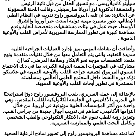
سيلينو كانديلاريسي، مع تنسيق الحفل من قبل نائبة الرئيس
والمنسقة الدكتورة لوز أدريانا سارسينيلي. وقالت اللجنة المسؤولة
عن الجائزة: بعد أن تلقى البروفيسور راوح تدريبه في النظام الطبي
الإيطالي، طور مسيرة مهنية دولية امتدت عبر أوروبا والشرق
الأوسط، حيث عمل في بيئات مستشفيات متخصصة للغاية وقدم
مساهمة كبيرة في تطور الممارسة السريرية لأمراض القلب والأوعية
الدموية .
وأضافت أن نشاطه المهني تميز بإدارة العمليات الجراحية القلبية
شديدة التعقيد، والتي يتم التعامل معها من خلال تقنيات متقدمة ونهج
متعدد التخصصات موجه نحو الابتكار وسلامة المرضى. كما إن
مشاركته في المؤتمرات العلمية الدولية الكبرى، بما في ذلك الاجتماع
السنوي المرموق لجمعية جراحة القلب والأوعية الدموية في غلاسكو،
تؤكد دوره النشط داخل المجتمع العلمي العالمي ومساهمته
المستمرة في تطوير أبحاث القلب والأوعية الدموية.
بالإضافة إلى عمله السريري، يلعب البروفيسور راوح دورًا استراتيجيًا
في التدريب الأكاديمي في الجامعة الكاثوليكية للقلب المقدس، وهي
واحدة من أكثر المؤسسات الطبية موثوقية في أوروبا. من خلال
التزامها الأكاديمي، تساهم في تدريب أجيال جديدة من جراحي القلب،
وتعزيز رؤية للطب تقوم على الابتكار التكنولوجي والطب الشخصي
وتكامل البحث العلمي والممارسة السريرية.
كما تمتد مساهمة البروفيسور راوح إلى تطوير نماذج الرعاية الصحية