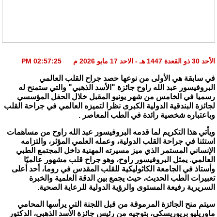
الأحد 30 ذو القعدة 1447 هـ - الاحد 17 مايو 2026 م 02:57:25 PM
في سابقة هي الأولى من نوعها حصد جراح القلب العالمي
البروفيسور عبد الله راوح جائزة "الأسد الذهبي" والتي ستمنح له
رسميا في الخامس من شهر يونيو المقبل خلال الحفل المؤسسي
لجائزة البندقية الدولية الكبرى نظرا لتميزه العالمي في جراحة القلب
وباعتباره شخصية رائدة في الطب المعاصر .
ويأتي هذا التكريم لما قدمه البروفيسور عبد الله راوح من مساهمات
استثنا في جراحة القلب الدولية، وعمله العلمي المؤثر، والتزامه
الإنساني المستمر الذي ميز مسيرته المهنية داخل المجتمع الطبي
العالمي. يمثل البروفيسور راوح، وهو جراح قلب مشهور عالميًا
وأستاذ في الجامعة الكاثوليكية للقلب المقدس في روما، أحد أعلى
تعبيرات الطب الحديث، حيث يجمع بين الدقة العلمية والخبرة
السريرية رفيعة المستوى والرؤية الدولية للرعاية الصحية.
سيتم منح الجائزة المرموقة من قبل اللجنة التي يرأسها المحامي
ماوريليو بريوريسكي، بتوجيه من رئيس جائزة الأسد الذهبي، الدكتور