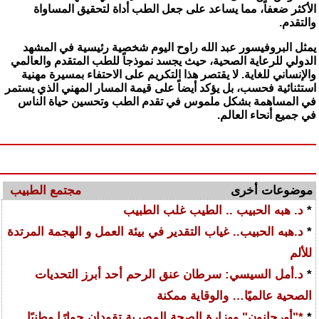
الأكثر ضعفاً، مما يساعد على جعل الطب أداة لتحقيق المساواة
والتقدم.
يمثل البروفيسور عبد الله راوح اليوم شخصية رئيسية في المشهد
الدولي للرعاية الصحية، حيث يجسد نموذجاً للطب المتقدم والعالمي
والإنساني للغاية. لا يقتصر هذا التكريم على الاحتفاء بمسيرة مهنية
استثنائية فحسب، بل يؤكد أيضاً على قيمة المسار المهني الذي يستمر
في المساهمة بشكل ملموس في تقدم الطب وتحسين حياة الناس
في جميع أنحاء العالم.
موضوعات أخرى
مجتمع الطبيب
*
د. هبه الحبيب .. الطيب غلب الطبيب
*
د.هبه الحبيب.. غياب التقدير في بيئة العمل و الهجمة المرتدة
للألم
*
د.أمل السيسي: سرطان عنق الرحم أحد أبرز التحديات
الصحية عالميًا… والوقاية ممكنة
*
*"أورجانون" ووزارة الصحة المصرية تقودان حوارًا وطنيًا