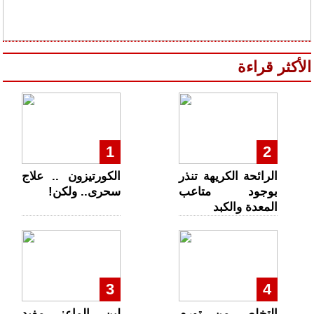
الأكثر قراءة
1
2
الرائحة الكريهة تنذر
الكورتيزون .. علاج
بوجود متاعب
سحرى.. ولكن!
المعدة والكبد
3
4
التخلص من تورم
لبن الماعز مفيد