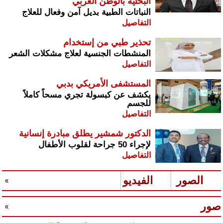
البحثية بالوطن العربي
النباتات الطبية بديل آمن وفعال للعلاج
التفاصيل
تحذير طبي من إستخدام
المنشطات الجنسية لعلاج مشكلات الشعر
التفاصيل
المستشفى الأمريكي بدبي
يكشف عن كبسولة تجري مسحاً كاملاً
للجسم
التفاصيل
الدكتور شمشير يطلق مبادرة إنسانية
لإجراء 50 جراحة لقلوب الأطفال
التفاصيل
الصور
الفيديو
صور