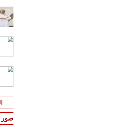
ا
صور