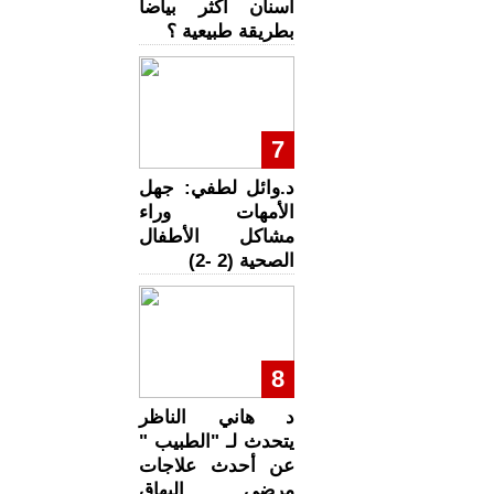
أسنان أكثر بياضا
بطريقة طبيعية ؟
7
د.وائل لطفي: جهل
الأمهات وراء
مشاكل الأطفال
الصحية (2 -2)
8
د هاني الناظر
يتحدث لـ "الطبيب "
عن أحدث علاجات
مرضى البهاق