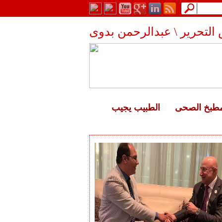
التحرير \ عبدالرحمن بدوى
مطبخ الصحى
الطبيب يجيب