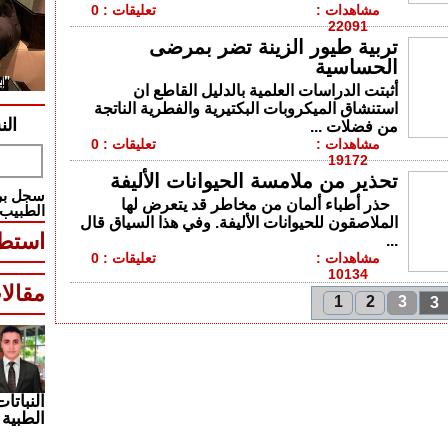
مشاهدات :
تعليقات : 0
22091
تربية طيور الزينة تضر بمرضى
الحساسية
أثبتت الدراسات العلمية بالدليل القاطع ان
استنشاق الميكروبات البكتيرية والفطرية الناتجة
الن
من فضلات ...
مشاهدات :
تعليقات : 0
19172
تحذير من ملامسة الحيوانات الأليفة
سجل بري
حذر أطباء ألمان من مخاطر قد يتعرض لها
الطبيب
الملاصقون للحيوانات الأليفة. وفي هذا السياق قال
استطل
...
مشاهدات :
تعليقات : 0
10134
مقالا
1
2
3
3
النباتات
الطبية 