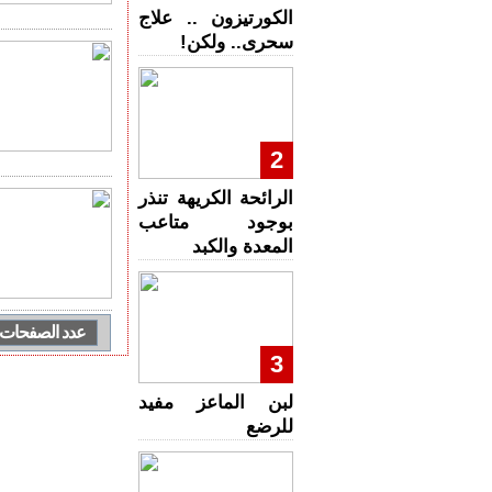
الكورتيزون .. علاج
سحرى.. ولكن!
2
الرائحة الكريهة تنذر
بوجود متاعب
المعدة والكبد
عدد الصفحات 
3
لبن الماعز مفيد
للرضع