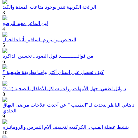
الرائحة الكريهة تنذر بوجود متاعب المعدة والكبد
3
لبن الماعز مفيد للرضع
4
التخلص من تورم الساقين أثناء الحمل
5
من فوائـــــــــــد فول الصويا.. تحسين الذاكرة
6
كيف تحصل على أسنان أكثر بياضا بطريقة طبيعية ؟
7
د.وائل لطفي: جهل الأمهات وراء مشاكل الأطفال الصحية (2 -2)
8
د هاني الناظر يتحدث لـ "الطبيب " عن أحدث علاجات مرضى البهاق
الجلدي
9
ينشط عضلة القلب .. الكركديه لتخفيف آلام النقرس والروماتيزم
10