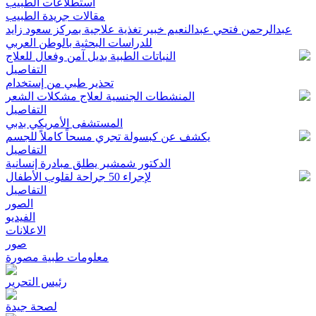
استطلاعات الطبيب
مقالات جريدة الطبيب
عبدالرحمن فتحي عبدالنعيم خبير تغذية علاجية بمركز سعود زايد
للدراسات البحثية بالوطن العربي
النباتات الطبية بديل آمن وفعال للعلاج
التفاصيل
تحذير طبي من إستخدام
المنشطات الجنسية لعلاج مشكلات الشعر
التفاصيل
المستشفى الأمريكي بدبي
يكشف عن كبسولة تجري مسحاً كاملاً للجسم
التفاصيل
الدكتور شمشير يطلق مبادرة إنسانية
لإجراء 50 جراحة لقلوب الأطفال
التفاصيل
الصور
الفيديو
الاعلانات
صور
معلومات طبية مصورة
رئيس التحرير
لصحة جيدة