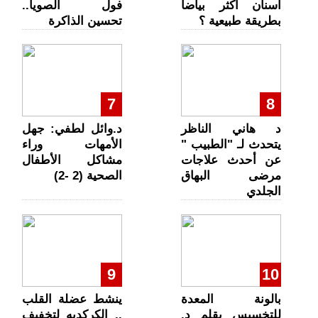
أسنان أكثر بياضا
فول الصويا..
بطريقة طبيعية ؟
تحسين الذاكرة
7
8
د هاني الناظر
د.وائل لطفي: جهل
يتحدث لـ "الطبيب "
الأمهات وراء
عن أحدث علاجات
مشاكل الأطفال
مرضى البهاق
الصحية (2 -2)
الجلدي
9
10
بالونة المعدة
ينشط عضلة القلب
للتخسيس بقلم د.
.. الكركديه لتخفيف