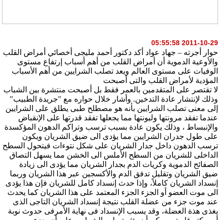
2011-10-29 05:55:58
حوار أجرته – جهاد عواد أكد دكتور أحمد مليجى أخصائي أمراض القلب
والأوعية الدموية أن أمراض القلب من أهم أسباب إرتفاع مستوى
الوفيات على مستوى العالم ويعد تصلب الشرايين من أهم الأسباب
المؤدية لأمراض القلب والتى أصبحت
لا تقتصر على المتقدمين بالعمر فقط بل أصبحت منتشرة بين الشباب
وذلك لإنتشار عادة التدخين. وأشار خلال حواره مع "جريدة الطبيب"
إلى معنى تصلب الشرايين بأنه هو مصطلح طبى يطلق على الشرايين
عندما تفقد مرونتها وليونتها مما يجعلها تفقد قدرتها على الإنقباض
والإنبساط ، وذلك يكون عادة بسبب ترسب وتراكم الدهون المؤكسدة
على طول جدران الشرايين مما يؤدى الى ضيق الشريان ويكون
ترسب الدهون داخل جدار الشريان على شكل نتوءات فيتحول السطح
الداخلى للشريان من السطح الأملس الى الخشن مما يسهل التصاق
الصفائح الدموية وكريات الدم بجدار الشريان مما يؤدى الى زيادة
ضيق الشريان وتقليل تدفق الدم والأكسجين عبر هذا الشريان وربما
إنسداد الشريان كاملاً، وإذا حدث إنسداد كامل للشريان فإن هذا يؤدى
الى موت العضو أو الجزء الجزء المعتمد على هذا الشريان كما يحدث
عند موت جزء من عضلة القلب نتيجة إنسداد الشريان التاجى الذى
يغذى هذة العضلة، وقد يسبب الإنسداد فى نهاية الأمرفى حدوث نوبة