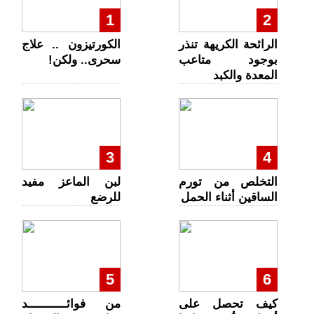
1
2
الرائحة الكريهة تنذر
الكورتيزون .. علاج
بوجود متاعب
سحرى.. ولكن!
المعدة والكبد
3
4
التخلص من تورم
لبن الماعز مفيد
الساقين أثناء الحمل
للرضع
5
6
كيف تحصل على
من فوائـــــــــــد