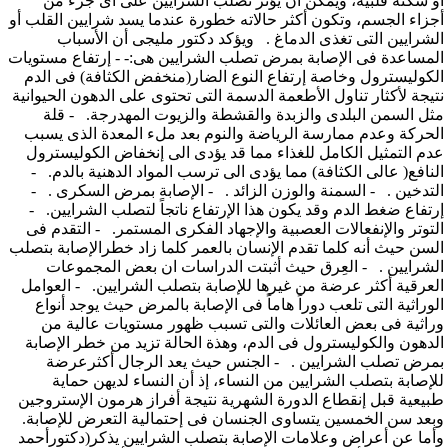
أو سكته قلبية، ويمكن أن يؤثر تصلب الشرايين على أى جزء من
أجزاء الجسم، وتكون أكثر حالاته خطورة عندما يسد شرايين القلب أو
الشرايين التى تغذى الدماغ . ويؤكد دكتور مليجى أن الأسباب
المساعدة فى الإصابة بمرض تصلب الشرايين هى:- - إرتفاع مستويات
الكوليسترول وخاصة إرتفاع النوع الضار(منخفض الكثافة) فى الدم
نتيجة لأكثار تناول الأطعمة الدسمة التى تحتوى على الدهون الحيوانية
مثل السمن البلدى والزبدة والقشطة والزيوت المهدرجة. - قلة
الحركة وعدم ممارسة الرياضة والنوم بعد ملء المعدة الذى يسبب
عدم التمثيل الكامل للغذاء مما قد يؤدى الى إنخفاض الكوليسترول
النافع( عالى الكثافة) مما يؤدى الى ترسب المواد الدهنية بالدم. -
التدخين . - السمنة والوزن الزائد . - الإصابة بمرض السكرى . -
إرتفاع ضغط الدم وقد يكون هذا الإرتفاع ناتجاً لتصلب الشرايين. -
التوتر والإنفعالات العصبية والإجهاد الفكرى المستمر. - التقدم فى
السن حيث أنه كلما تقدم الإنسان بالعمر كلما زاد خطرالإصابة بتصلب
الشرايين . - العِرق حيث أثبتت الدراسات ان بعض المجموعات
العرقية أكثر عرضة من غيرها للإصابة بتصلب الشرايين. - العوامل
الوراثية التى تلعب دوراً هاماً فى الإصابة بالمرض حيث يوجد أنواع
وراثية فى بعض العائلات والتى تسبب ظهور مستويات عالية من
الدهون والكوليسترول فى الدم، وهذة الحالة تزيد من خطر الإصابة
بمرض تصلب الشرايين . - الجنس حيث يعد الرجال أكثرعرضة
للإصابة بتصلب الشرايين من النساء، إذ أن النساء لديهن حماية
طبيعية قبل إنقطاع الدورة الشهرية نتيجة أفراز هرمون الإستروجين
وبعد سن الخمسين يتساوى الجنسان فى إحتمالية التعرض للإصابة.
وأما عن أعراض وعلامات الإصابة بتصلب الشرايين يذكر(دكتورأحمد