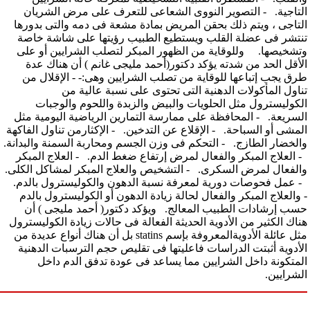
التاجية. - التصوير النووى الشعاعى للتعرف على مرض الشريان
التاجى ، ويتم ذلك بحقن المريض بمادة مشعة فى دمه والتى بدورها
تنتشر فى عضلة القلب ويستطيع الطبيب رؤيتها على شاشة خاصة
وتشخيصها. وللوقاية من الظهور المبكر لتصلب الشرايين أو على
الأقل الحد من شدته يؤكد دكتور(أحمد مليجى غانم ) أن هناك عدة
طرق يجب إتباعها للوقاية من تصلب الشرايين وهى:- - الإقلال من
تناول المأكولات الدهنية التى تحتوى على نسبة عالية من
الكوليسترول مثل الحلويات والبيض والزبدة واللحوم والوجبات
السريعة. - المحافظة على ممارسة التمارين الرياضية اليومية مثل
المشى أو السباحة. - الإقلاع عن التدخين. - الإكثارمن تناول الفاكهة
والخضار الطازج. - التحكم فى وزن الجسم ومحاربة السمنة والبدانة.
- العلاج المبكر والفعال لمرض إرتفاع ضغط الدم. - العلاج المبكر
والفعال لمرض السكرى. - التشخيص والعلاج المبكر لمشاكل الكلى.
- عمل فحوصات دورية لمعرفة نسبة الدهون والكوليسترول بالدم.
- والعلاج المبكر والفعال لحالة زيادة الدهون أو الكوليسترول بالدم
حسب إرشادات الطبيب المعالج. ويؤكد دكتور( أحمد مليجى ) أن
هناك الكثير من الأدوية الحديثة الفعالة فى حالات زيادة الكوليسترول
مثل عائلة الأدويةالمعروفة بإسم statins بل أن هناك أنواع عديدة من
الأدوية أثبتت الدراسات فاعليتها فى تقليص حجم الترسبات الدهنية
المتكونة داخل الشرايين مما يساعد فى عودة تدفق الدم داخل
الشرايين.