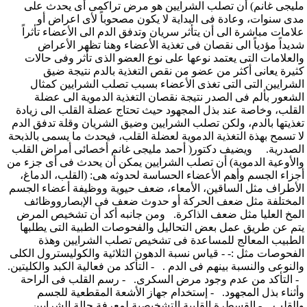
مليجى غانم) أن تصلب الشرايين هو مرض تراكمى أى يحدث على
مدى سنوات، وعادة فى البداية لا يكون مصحوباً لأى اعراض أو
علامات مباشرة الى أن يتأثر سريان وتدفق الدم الى الأعضاء تأثراً
شديداً مؤدياً الى نقصان فى تغذية الأعضاء وهنا تظهر الأعراض
والعلامات التى يعتمد نوعها على نوع العضو الذى تأثر وفى حالات
كثيرة يعانى أكثر من عضو من نقص التغذية بالدم نتيجة ضيق
الشرايين التى التى تغذى الأعضاء بسبب تصلب الشرايين كمثال
الشعور بألم فى الصدر نتيجة نقصان التغذية الدموية الى عضلة
القلب، وخاصة عند بذل المجهود حيث تحتاج عضلة القلب الى زيادة
تغذيتها بالدم، ولكن تصلب الشرايين وضيق الشريان وقلة تدفق الدم
لا تسمح بهذة التغذية الدموية لعضلة القلب، فيحدث ما يسمى بالذبحة
الصدرية. ويضيف دكتور( أحمد مليجى غانم أخصائى أمراض القلب
والأوعية الدموية) أن تصلب الشرايين يمكن أن يحدث فى أى جزء من
أجزاء الجسم وأهم الأعضاء الحساسة لحدوثه هى: (القلب، الدماغ،
الأطراف مثل الساقين، الأمعاء، ضعف حيوية ووظيفة أعضاء الجسم
المختلفة مثل ضعف الحركة أو حدوث ضعف فى الإبصارووظائف
المخ العليا مثل ضعف الذاكرة. ومن جانبه أكد أن تشخيص المرض
يتم عن طريق عمل بعض التحاليل والفحوصات الطبية التى يطلبها
الطبيب المعالج للمساعدة فى تشخيص تصلب الشرايين وهذة
الفحوصات مثل :- - قياس نسبة الدهون الثلاثية والكوليسترول الكلى
والنوعى والنسبة بينهم فى الدم . - التأكد من فعالية الكبد والكليتين.
- التأكد من عدم وجود مرض السكرى. - رسم القلب فى الراحة
وأثناء بذل المجهود. - إستخدام جهاز الأشعة المقطعية للجسم
والقلب. - القسطرة القلبية التشخيصية لمعرفة حالة الشرايين