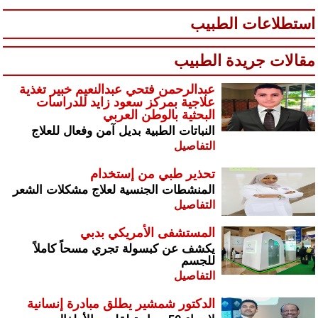
استطلاعات الطبيب
مقالات جريدة الطبيب
عبدالرحمن فتحي عبدالنعيم خبير تغذية
علاجية بمركز سعود زايد للدراسات
البحثية بالوطن العربي
النباتات الطبية بديل آمن وفعال للعلاج
التفاصيل
تحذير طبي من إستخدام
المنشطات الجنسية لعلاج مشكلات الشعر
التفاصيل
المستشفى الأمريكي بدبي
يكشف عن كبسولة تجري مسحاً كاملاً
للجسم
التفاصيل
الدكتور شمشير يطلق مبادرة إنسانية