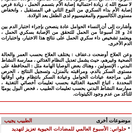
لا سمح الله )، زيادة احتمالية إصابة الأم بتسمم الحمل ، زيادة فرص
إصابة الأم بداء السكري من النوع الثاني في المستقبل ، وانخفاض
مستوى الكالسيوم والمغنيسيوم لدى الطفل بعد الولادة.
وأشارت إلى أن النساء الحوامل عادة ينصحن بإجراء اختبار الدم بين
24 و 28 أسبوعاً من الحمل للتحقق من الإصابة بسكري الحمل ،
ويعتمد تشخيص داء سكري الحمل على نتائج هذا الاختبار، واختبارات
الدم الأخرى.
وعن العلاج أوضحت د.عفاف : يختلف العلاج بحسب العمر والحالة
الصحية وغيرهم، حيث يشمل تعديل النظام الغذائي ، ممارسة النشاط
البدني ، الإنسولين ، وهناك بعض الوصايا الهامة مثل : المحافظة على
مستوى السكر بالدم، ومراقبته بالمنزل، وتسجيل النتائج ، الحرص
على مراجعة عيادات الحوامل وعيادة السكر بانتظام وفي أوقاتها
المحددة ، اتباع الحمية الغذائية بحسب تعليمات أخصائي التغذية ،
ممارسة النشاط البدني بحسب تعليمات الطبيب ، فحص البول يوميًا
للتأكد من عدم وجود الكيتونات.
موضوعات أخرى
الطبيب يجيب
*
حلواني: الأسبوع العالمي للمضادات الحيوية تعزيز لتهديد