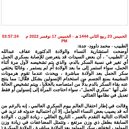
الخميس 23 ربيع الثاني 1444 هـ - الخميس 17 نوفمبر 2022 م 03:57:24
PM
الطبيب - محمد داوود- جدة:
أوضحت استشارية النساء والولادة الدكتورة عفاف عبدالله
لـ"الطبيب" ، أن بعض السيدات قد يتعرضن للإصابة بسكري الحمل
أي تغير في نسبة السكر بالدم، والذي يتم تشخيصه لأول مرة أثناء
الحمل، سواء استمر إلى ما بعد الولادة أم لم يستمر ، وغالبًا يختفي
سكر الحمل بعد الولادة مباشرة ، ويحدث عندما تقوم هرمونات
المشيمة بمنع الجسم من استخدام الإنسولين بشكل فعَّال؛ مما ينتج
عنه بقاء السكر بالدم بدلًا من امتصاصه بالخلايا ، ويتم تشخيص الحالة
على أنها "سكري الحمل"، سواء احتاجت المرأة إلى إنسولين أو فقط
تعديل في نظامها الغذائي.
وقالت في إطار احتفال العالم بيوم السكري العالمي ، إنه بالرغم من
أنه قد يصيب بعض النساء الحوامل، إلا أن احتمالية حدوثه قد تزيد في
الحالات التالية التقدم بالعمر ، التاريخ العائلي ، زيادة الوزن ، الولادة
السابقة بطفل ذي وزن مرتفع ، وتتمثل المضاعفات في زيادة وزن
المولود ، انخفاض سكر المولود بعد الولادة مباشرة ، الولادة المبكرة (