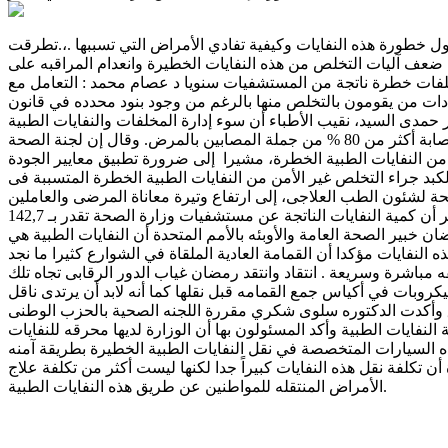
 خطورة هذه النفايات وكيفية تفادي الأمراض التي تسببها .،.تطرقت
نويا لعلاج مرضى الكبد بسبب التخلص غير الأمن من النفايات د ناصر رسمي :أكثر من 42 ألف طن مخلفات خطرة ناتجة من المستشفيات سنويا د عصام محمد : التعامل مع
دات من يقومون بالتخلص منها بالرغم من وجود بنود محدده في قانون
 الدكتور حمدى السيد، نقيب الأطباء أن سوء إدارة المخلفات والنفايات الطبية
الخطيرة وراء ارتفاع نسبة الإصابة بالعديد من الأمراض، خاصة مرضى الكبد خاصة مرضى فيروس "سى. وبى. وأيه" الذى ساهم فى إصابة أكثر من 80 % من جملة المصابين بالمرض. وقال إن لجنة الصحة
النفايات الطبية الخطرة، مشيرا إلى ضرورة تطبيق معايير الجودة
 ما يقرب من 700 مليون جنيه كمصروفات علاجية لمرضى الكبد جراء التخلص غير الأمن من النفايات الطبية الخطرة المتسببة فى
مى، مستشار وزير الصحة لشئون الطب العلاجى، إلى ارتفاع وتيرة معاناة المرضى والعاملين
فى الحقل الطبى جراء التخلص غير الآمن للنفايات الطبية الخطرة، لافتا إلى ضرورة تطبيق معايير الجودة الطبية فى كافة المستشفيات، وذكر أن كمية النفايات الناتجة عن مستشفيات وزارة الصحة تقدر بـ 142,7
مد رمضان خبير الصحة العامة والأوبئه بالأمم المتحدة أن النفايات الطبية هي
فايات مؤكدا أن القمامة العادية الملقاة في الشوارع كثيرا ما نجد
 مباشرة وسريعة . انتقاد وانتقد رمضان غياب الدور الرقابى تجاه تلك
روبات في أكياس جمع القمامه قبل نقلها كما أنه لابد أن يرتدى ناقل
لغلق وأكدت الدكتوره سلوى شكري مقررة اللجنه الصحية بالحزب الوطنى
فايات الطبية وأكد المسئولون بها أن الوزارة لديها محرقه للنفايات
ه السيارات المتخصصة في نقل النفايات الطبية الخطيرة بطريقة آمنه
كلفة نقل هذه النفايات كبيراً جدا لكنها ليست أكثر من تكلفة علاج
ت الطبية.