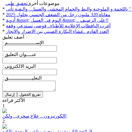
موضوعات أخرى
تحقيق طبى
" باللحمة و الملوخية والبط والحمام المحشى والعسل.. والبقية تأتى
*
معاناة 320 مليون رجل من الضعف الجنسي بحلول 2025
*
أدوية &quot; النوم فى العسل &quot; .. على الرصيف!!
*
أغرب اليافطات الإعلانية للأطباء.. فوضى تستدعي وقفة
*
العدد القادم ..غشاء البكارة الصيني بين الإضرار والإتجار
*
أضف تعليق
: الإســـــــــــــــــــم
: عنــــوان التعليق
: البريد الالكترونى
: التعليــــــــــــــــق
الأكثر قراءة
1
الكورتيزون .. علاج سحرى.. ولكن!
2
الرائحة الكريهة تنذر بوجود متاعب المعدة والكبد