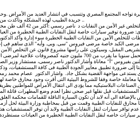
ة تواجه المجتمع المصري وتتسبب في انتشار العديد من الأمراض .وحول
جريدة الطبيب لهذه المشكله وتأكدت من ضعف آليات التخلص من هذه النفايات الخطيرة وانعدام المراقبه على ..
د حمدى السيد:700 مليون جنيه س
 ضرورة توفير سيارات خاصة لنقل النفايات الطبية الخطيرة من العيا
عديد من الاشتراطات للتخلص الآمن من النفايات الطبية الخطيرة سوء إدارة وأكد
يعى المقبل، وسيكون على رأسها مشروع قانون عن التخلص الأمن من 
فى كافة المستشفيات الحكومية والخاصة. وأضاف السيد أن الدولة تتحمل سنويا
المستشفيات، كما كشف عن إصابة 4% من المواطنين بفيروس "أ" معاناة وأشار الدكتور ناصر رس
لفات خطرة الأمر الذى يستدعى مواجهة القضية بشكل جاد. واشار الدكتور عصام مح
عاملة خاصة وفقا للشروط البيئية التى أقرت وجود محارق خاصة لهذه الن
 الصناعات البلاستيكيه مما يؤدى الى انتقال الأمراض للمواطنين بطريقه
ي المستشفيات قبل نقلها غير صحى نظرا لعدم وضع المطهرات قاتلة الميك
ض بالإضافة الى أنه لابد أن تكون السيارة الناقلة للقمامات محكمة ا
رق للنفايات الطبية وقمت من قبل بمخاطبة وزارة البيئة لحل أزمة الن
م توافر سيارات لنقل النفايات الطبية ولابد أن توفر المستشفيات هذ
ارات خاصه لنقل النفايات الطبية الخطيرة من العيادات مستطردة أن ت
الأمراض المنتقله للمواطنين عن طريق هذه النفايا