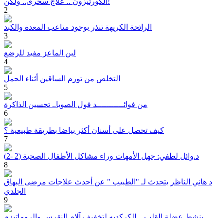
الكورتيزون .. علاج سحرى.. ولكن!
2
الرائحة الكريهة تنذر بوجود متاعب المعدة والكبد
3
لبن الماعز مفيد للرضع
4
التخلص من تورم الساقين أثناء الحمل
5
من فوائـــــــــــد فول الصويا.. تحسين الذاكرة
6
كيف تحصل على أسنان أكثر بياضا بطريقة طبيعية ؟
7
د.وائل لطفي: جهل الأمهات وراء مشاكل الأطفال الصحية (2 -2)
8
د هاني الناظر يتحدث لـ "الطبيب " عن أحدث علاجات مرضى البهاق
الجلدي
9
ينشط عضلة القلب .. الكركديه لتخفيف آلام النقرس والروماتيزم