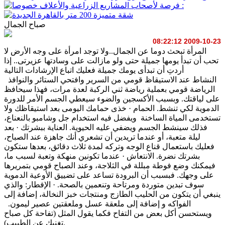
صباح الجمال
2009-10-23 08:22:12
المرأة تبحث دوما عن الجمال..ولا توجد امرأة على وجه الأرض لا
تحب أن تبدأ يومها جميلة حتى ولو مازالت على وسادتها عزيرتى.. إذا
أردتِ أن تبدأى يومك جميلة فعليك اتباع الإرشادات التالية
النشاط عند الاستيقاظ قومي من السرير وافتحي الستائر والنوافذ
الرياضة قومي بعملية رياضة ثني الركبة لعدة مرات، فهذا سيحافظ
على لياقتك. وبسبب الأكسجين والضوء سيعطي الجسم الأمر للدورة
الدموية لكي تنشط. الحمام · خذى حمامك اليومى بعد استيقاظك ولا
تستخدمى المياة الساخنة ويفضل فيه استخدام جل وشامبو بالنعناع،
فذلك سينشط الجسم ويضفي عليه الحيوية. العناية ببشرتك · بعد
ليلة متعبة، أو عندما تريدين أن تشعري أنك جاهزة عند الصباح،
فعليك باستعمال قناع الوجه وتركه لمدة ثلاث دقائق، بعدها ستكون
بشرتك نضرة. الانتعاش · عندما تكونين منهكة وتعبة لسبب ما،
فيمكنك وضع فوطة مبللة في الثلاجة، وعند الصباح قومي بتمريرها
على وجهك. فبسبب أن البرودة تساعد على تضييق الأوعية الدموية
سوف تبدين متوردة ومرتاحة وتنعمين بالصحة. · الإفطار: والذي
ينبغي أن يتكون من الحليب الطازج ومنتجات خبز النخالة، إضافة إلى
الفواكه و إضافة إلى ملعقة عسل وملعقتين عصير ليمون.
ويستحسن أكل بعض من التفاح فكما يقول المثل (تفاحة كل صباح
تغنيك عن الطبيب).