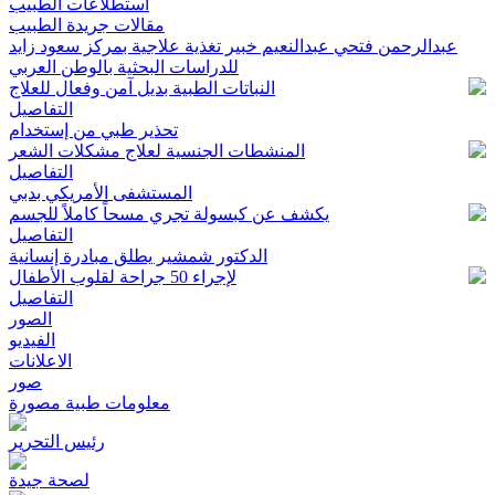
استطلاعات الطبيب
مقالات جريدة الطبيب
عبدالرحمن فتحي عبدالنعيم خبير تغذية علاجية بمركز سعود زايد
للدراسات البحثية بالوطن العربي
النباتات الطبية بديل آمن وفعال للعلاج
التفاصيل
تحذير طبي من إستخدام
المنشطات الجنسية لعلاج مشكلات الشعر
التفاصيل
المستشفى الأمريكي بدبي
يكشف عن كبسولة تجري مسحاً كاملاً للجسم
التفاصيل
الدكتور شمشير يطلق مبادرة إنسانية
لإجراء 50 جراحة لقلوب الأطفال
التفاصيل
الصور
الفيديو
الاعلانات
صور
معلومات طبية مصورة
رئيس التحرير
لصحة جيدة