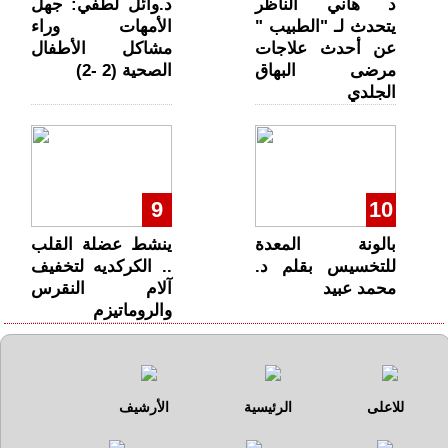
د هاني الناظر
د.وائل لطفي: جهل
يتحدث لـ "الطبيب "
الأمهات وراء
عن أحدث علاجات
مشاكل الأطفال
مرضى البهاق
الصحية (2 -2)
الجلدي
9
10
بالونة المعدة
ينشط عضلة القلب
للتخسيس بقلم د.
.. الكركديه لتخفيف
محمد عبيد
آلام النقرس
والروماتيزم
للاعلى
الرئيسية
الأرشيف