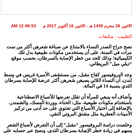
الاثنين 26 محرم 1439 هـ - الاثنين 16 أكتوبر 2017 م 12:48:53 AM
الطبيب - متابعات
نصح جراح الصدر النساء بالامتناع عن صباغة شعرهن أكثر من ست
مرات في السنة، على أن يستخدمن مكونات طبيعية بدل تلك
الكيميائية؛ وذلك للحد من خطر الإصابة بالسرطان، بحسب موقع
“ديلي ميل” البريطاني.
وجد البروفيسور كفاح مقبل، من مستشفى الأميرة غريس في وسط
لندن، أن النساء اللائي يصبغن شعرهن أكثر عرضة للإصابة بسرطان
الثدي بنسبة 14 في المائة.
وأضاف أنه ينبغي للمرأة أن تقلل تعرضها للأصباغ الاصطناعية
باستخدام مكونات طبيعية، مثل: الحناء، ووردة المسك، والشمندر،
بالإضافة إلى اختيار الأصباغ التي تحتوي على حد أدنى من تركيز
الأمينات العطرية مثل مشتق البروتي النقي.
وخلصت دراسة البروفيسور “مقبل” إلى أن التعرض لأصباغ الشعر
يسهم في زيادة خطر الإصابة بسرطان الثدي، ونصح عبر حسابه على