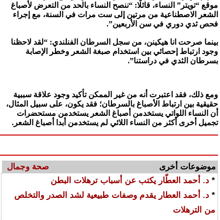
موقع “تويتر” النساء، قائلًا: “ننصح النساء بالحد من التعرض لأصباغ
الشعر الاصطناعية من مرتين إلى ست مرات في السنة، مع إجراء
فحص ثدي دوري في سن الأربعين”.
بينما صرحت انا هيكينن، من سجل السرطان الفنلندي: “لقد لاحظنا
وجود ارتباط إحصائي بين استخدام صبغة الشعر وخطر الإصابة
بسرطان الثدي في دراستنا”.
ومع ذلك، فقد اعتبرت أنه من غير الممكن تأكيد وجود علاقة سببية
حقيقية بين ارتباط الأصباغ بالسرطان؛ فقد يكون، على سبيل المثال،
أن النساء اللواتي يستخدمن أصباغ الشعر يستخدمن مستحضرات
تجميل أخرى أكثر من النساء اللائي لم يستخدمن أبدا أصباغ الشعر.
موضوعات أخرى
صحة وجمال
*
د. أحمد العطّار يكتب عن أسباب ترهلات البطن
*
د. أحمد العطار يقدم وصفات طبيعية لشد الصدر والتخلص
من الترهلات