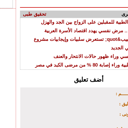
رى
تحقيق طبى
طبية للمقبلين على الزواج بين الجد والهزل
.. مرض نفسي يهدد اقتصاد الأسرة العربية
&quot;الطبيب&quot; تستعرض سلبيات وإيجابيات مشروع
 الجديد
سي وراء ظهور حالات الانتحار والعنف
ابة 80 % من مرضى الكبد في مصر
أضف تعليق
ـــــم
ليق
ونى