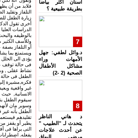
وتقول أنه لكي ن
أسنان أكثر بياضا
فلابد من أن يظه
بطريقة طبيعية ؟
التلفاز وتقليد 
زيارة الطفل للطب
أخرى تقول الدكت
الدراسات العليا
بالوظيفه والبحث 
7
وللأسف الكثير م
أو التلفاز بصفة
د.وائل لطفي: جهل
ويستمتع بما يشا
يؤدى الى الخلل 
الأمهات وراء
فى حالة توقف عق
مشاكل الأطفال
نشاط عقلى , وما
الصحية (2 -2)
الطفل فى حالة 
فكره,مشيرة إلى 
غير واقعية وبعيد
الانسانية, حيث 
سيقوم الطفل بتق
8
وسوبر مان لأنهم
الطفل بأنه غير 
د هاني الناظر
تقليدهم فيستعم
يتحدث لـ "الطبيب "
يطير أو يقفز من 
التى يراها فى أف
عن أحدث علاجات
يفعله. اضطرابات
مرضى البهاق