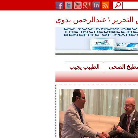
التحرير \ عبدالرحمن بدوى
مطبخ الصحى
الطبيب يجيب