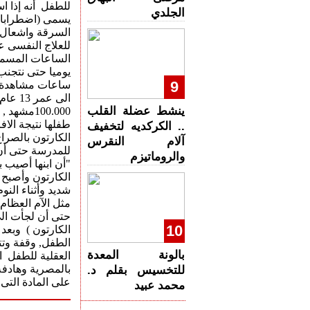
للطفل أنه إذا 
الجلدي
يسمى (اضطرابات
السرقة واشعال ا
للعلاج النفسى ع
الساعات المسمو
يوميا حتى نتجنب 
9
ساعات مشاهدة ا
الى ع
ينشط عضلة القلب
100.000مش
طفلها نتيجة الاف
.. الكركديه لتخفيف
الكارتون بالصرا
آلام النقرس
للمدرسة حتى أن
والروماتيزم
"أن ابنها أصيب 
الكارتون وأصبح 
شديد وأثناء الن
مثل الآم العظام
حتى أن لجأت الى
10
الكارتون ) وبعد 
الطفل, وقفة وتت
بالونة المعدة
العقلية للطفل ا
بالمصرية وهادفة
للتخسيس بقلم د.
على المادة التى 
محمد عبيد