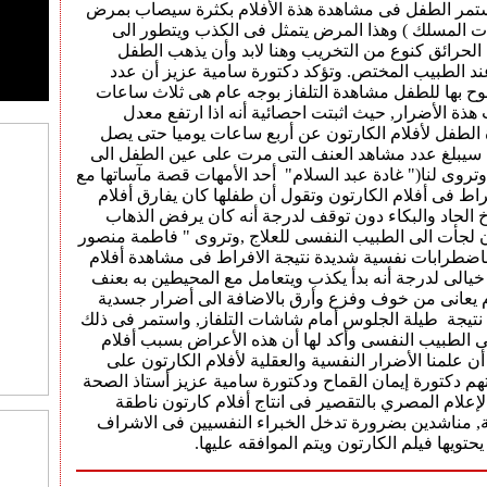
استمر الطفل فى مشاهدة هذة الأفلام بكثرة سيصاب بمرض
 المسلك ) وهذا المرض يتمثل فى الكذب ويتطور الى
لحرائق كنوع من التخريب وهنا لابد وأن يذهب الطفل
ند الطبيب المختص. وتؤكد دكتورة سامية عزيز أن عدد
ح بها للطفل مشاهدة التلفاز بوجه عام هى ثلاث ساعات
هذة الأضرار, حيث اثبتت احصائية أنه اذا ارتفع معدل
لطفل لأفلام الكارتون عن أربع ساعات يوميا حتى يصل
مر 13 عام سيبلغ عدد مشاهد العنف التى مرت على عين الطفل الى
هد , وتروى لنا(" غادة عبد السلام" أحد الأمهات قصة مآساتها مع
راط فى أفلام الكارتون وتقول أن طفلها كان يفارق أفلام
خ الحاد والبكاء دون توقف لدرجة أنه كان يرفض الذهاب
 لجأت الى الطبيب النفسى للعلاج ,وتروى " فاطمة منصور
باضطرابات نفسية شديدة نتيجة الافراط فى مشاهدة أفلام
خيالى لدرجة أنه بدأ يكذب ويتعامل مع المحيطين به بعنف
وم يعانى من خوف وفزع وأرق بالاضافة الى أضرار جسدية
 نتيجة طيلة الجلوس أمام شاشات التلفاز, واستمر فى ذلك
 الطبيب النفسى وأكد لها أن هذه الأعراض بسبب أفلام
أن علمنا الأضرار النفسية والعقلية لأفلام الكارتون على
هم دكتورة إيمان القماح ودكتورة سامية عزيز أستاذ الصحة
لإعلام المصري بالتقصير فى انتاج أفلام كارتون ناطقة
, مناشدين بضرورة تدخل الخبراء النفسيين فى الاشراف
يحتويها فيلم الكارتون ويتم الموافقه عليها.