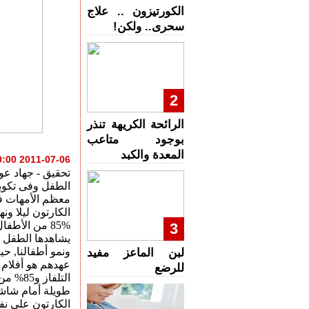
الكورتيزون .. علاج
سحرى.. ولكن!
2
الرائحة الكريهة تنذر
بوجود متاعب
المعدة والكبد
2011-07-06 06:20:00
تحقيق - جهاد عو
الطفل وفى تكوين
معظم الأمهات فى
الكارتون ليلا ون
85% من الأط
3
يشاهدها الطفل 
لبن الماعز مفيد
للرضع
التلفا
طويلة أمام شاشا
الكارتون على نف