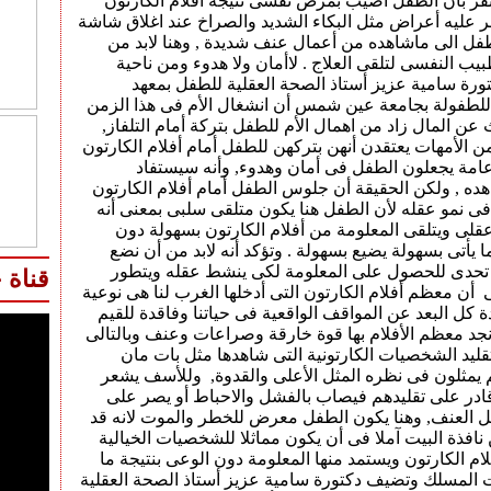
قر بأن الطفل أصيب بمرض نفسى نتيجة أفلام الكارتون
ر عليه أعراض مثل البكاء الشديد والصراخ عند اغلاق شاشة
الطفل الى ماشاهده من أعمال عنف شديدة , وهنا لابد من
يب النفسى لتلقى العلاج . لاأمان ولا هدوء ومن ناحية
رئيس
ورة سامية عزيز أستاذ الصحة العقلية للطفل بمعهد
معلومات طبية مصورة
التحرير
 للطفولة بجامعة عين شمس أن انشغال الأم فى هذا الزمن
عن المال زاد من اهمال الأم للطفل بتركة أمام التلفاز,
ن الأمهات يعتقدن أنهن بتركهن للطفل أمام أفلام الكارتون
 عامة يجعلون الطفل فى أمان وهدوء, وأنه سيستفاد
هده , ولكن الحقيقة أن جلوس الطفل أمام أفلام الكارتون
فى نمو عقله لأن الطفل هنا يكون متلقى سلبى بمعنى أنه
الملامين
أهمية
لى ويتلقى المعلومة من أفلام الكارتون بسهولة دون
لصحة جيدة
والحصوات
الجرجير
 يأتى بسهولة يضيع بسهولة . وتؤكد أنه لابد من أن نضع
تحدى للحصول على المعلومة لكى ينشط عقله ويتطور
قناة 
أن معظم أفلام الكارتون التى أدخلها الغرب لنا هى نوعية
ة كل البعد عن المواقف الواقعية فى حياتنا وفاقدة للقيم
نجد معظم الأفلام بها قوة خارقة وصراعات وعنف وبالتالى
ليد الشخصيات الكارتونية التى شاهدها مثل بات مان
 يمثلون فى نظره المثل الأعلى والقدوة, وللأسف يشعر
قادر على تقليدهم فيصاب بالفشل والاحباط أو يصر على
ل العنف, وهنا يكون الطفل معرض للخطر والموت لانه قد
نافذة البيت آملا فى أن يكون مماثلا للشخصيات الخيالية
لام الكارتون ويستمد منها المعلومة دون الوعى بنتيجة ما
 المسلك وتضيف دكتورة سامية عزيز أستاذ الصحة العقلية