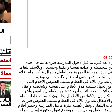
الن
سجل بري
الطبيب
استطل
اد تعد فترة ما قبل دخول المدرسة فترة هامة فى حياة
 شخصيته واعداده نفسيا وعقليا وجسديا , وللأسف يتعامل
 هذة المرحلة العمرية مع الطفل باهمال بتركه أمام أفلام
مقالا
هارا لتجنب شغبه دون انتقاء أوالالتفات الى نوعية
فال يصابون بآلام فى العظام بسبب الجلوس الأفلام التى
مع الجهل بسلبية هذة الأفلام على نفسية وشخصية وعقل
ونمو أطفالنا, حيث أثبتت الاحصائيات أن 72.5%من الأطفال ينامون وأخر
عهدهم هو أفلام الكارتون ,و60% من الأطفال يجلسون جلسات خاطئة أمام
النباتات
ز و85% من الأطفال يصابون بآلام فى العظام بسبب الجلوس فترات
الطبية 
ت التلفاز , ونظرالأهمية فترة ماقبل المدرسة وخطر أفلام
سية الطفل وحول هذا الموضوع تقول دكتورة إيمان القماح