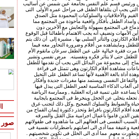
فس ورئيس قسم علم النفس بجامعة عين شمس عن أساليب
 التي يجب أن يتلقاها الطفل فى مراحل عمره الأولى التى
لقيم والأخلاقيات والسلوكيات المحمودة مثل الصدق
ن وامداد الطفل بأفكار واقعية مأخوذة من المجتمع مما
دماج فى المجتمع بسهولة والتعايش مع الآخرين دون
ين الأمهات وتضيف أنه يجب الاهتمام بأطفالنا قبل الوقوع
فلام الكارتون والتأثر السلبى بها , مشيرة إلى أن ذلك يتم
 للطفل ومايشاهده من أفلام وضرورة التحاور معه فيما
ا مرت فقرة خيالية على عين الطفل سرعان ماتقوم الأم
 للطفل حتى لا يتأثر فكره ونفسيته. مرض نفسي وتشير
قماح إلى مجموعة من البدائل التي يجب أن نقدمها للطفل
اعات مشاهدة أفلام الكارتون وهى تتمثل فى قراءة
ة أداة بالغة الأهمية لأنها تساعد الطفل على التخيل
والتفاعل النفسى ويستمد منها مفردات جديدة وأفكار
لى ألعاب الذكاء المناسبة لعمر الطفل التى يبذل فيها
يساعده على تنمية قدراته العقلية , وممارسة الرياضة
تجعله يتخلى عن الخجل وينخرط فى المجتمع بايجابية
لحياة والضوابط والسلوك الصحيح ,وكل ذلك لتجنب غرق
ا
 أفلام الكارتون بافراط وتحذر دكتورة إيمان القماح من
ين الذين قاموا بأعمال اجرامية مثل القتل والسرقه
 السبب النفسى فى أفعالهم الى ما شاهدوه فى طفولاتهم
صور
قعية وعنيفة مما أدى الى اصابتهم باضطرابات نفسية فى
وتطورت معهم مما أدى الى الخلل فى تكوين شخصيتهم .