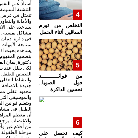
أستاذ علم الن
التنشئة السليمة
4
تتمثل فى غرس ا
والأمانة والتعاو
التخلص من تورم
يساعده على الان
الساقين أثناء الحمل
مشاكل نفسية . أ
فى دائرة ادمان أ
بمتابعة الأمهات
يشاهده بحيث اذ
بتصحيح المفهوم
دكتورة إيمان ال
5
لكى يقلل عدد س
القصص للطفل وهذ
من فوائـــــــــــد
والنشاط العقلى 
فول الصويا..
جديدة بالاضافة ا
تحسين الذاكرة
مجهود عقلى مما 
والموسيقى التى 
ويتعلم قوانين ا
الطفل فى مشاهدة
أن معظم المراهق
والاغتصاب يرجع
6
من أفلام غير وا
مرحلة الطفولة 
كيف تحصل على